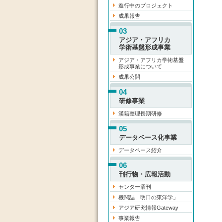
進行中のプロジェクト
成果報告
03
アジア・アフリカ
学術基盤形成事業
アジア・アフリカ学術基盤
形成事業について
成果公開
04
研修事業
漢籍整理長期研修
05
データベース化事業
データベース紹介
06
刊行物・広報活動
センター叢刊
機関誌「明日の東洋学」
アジア研究情報Gateway
事業報告