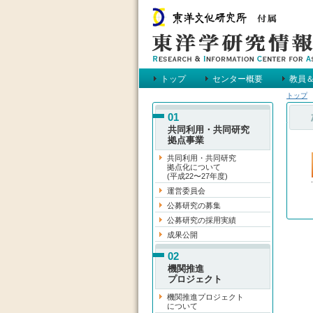
トップ
センター概要
教員
トップ
メインメニュー
01
共同利用・共同研究
拠点事業
共同利用・共同研究
拠点化について
(平成22〜27年度)
運営委員会
公募研究の募集
公募研究の採用実績
成果公開
02
機関推進
プロジェクト
機関推進プロジェクト
について