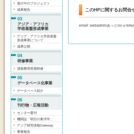
進行中のプロジェクト
このHPに関するお問合せ
成果報告
03
アジア・アフリカ
email: webadminあっとioc.u-tokyo
学術基盤形成事業
アジア・アフリカ学術基盤
形成事業について
成果公開
04
研修事業
漢籍整理長期研修
05
データベース化事業
データベース紹介
06
刊行物・広報活動
センター叢刊
機関誌「明日の東洋学」
アジア研究情報Gateway
事業報告