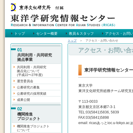
トップ
センター概要
教員＆スタッフ
アクセス・お問
トップ
＞ アクセス・お問い合わせ
メインメニュー
アクセス・お問い合
01
共同利用・共同研究
拠点事業
共同利用・共同研究
東洋学研究情報センタ
拠点化について
(平成22〜27年度)
運営委員会
東京大学
公募研究の募集
東洋文化研究所総務チーム研究支
公募研究の採用実績
成果公開
〒113-0033
東京都文京区本郷7-3-1
02
TEL:03(5841)5836, 5839
機関推進
FAX:03(5841)5898
プロジェクト
email: ricasあっとioc.u-tokyo.ac.j
機関推進プロジェクト
について