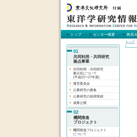
トップ
センター概要
教員
トップ
メインメニュー
01
共同利用・共同研究
拠点事業
共同利用・共同研究
拠点化について
(平成22〜27年度)
運営委員会
公募研究の募集
公募研究の採用実績
成果公開
02
機関推進
プロジェクト
機関推進プロジェクト
について