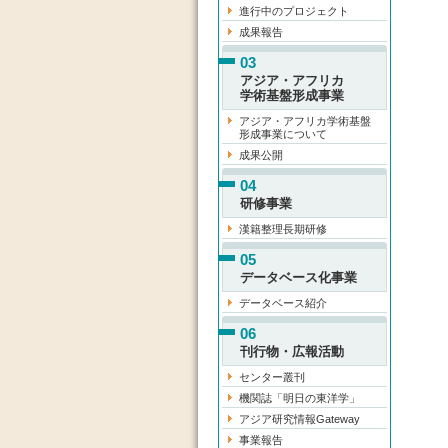
進行中のプロジェクト
成果報告
03
アジア・アフリカ
学術基盤形成事業
アジア・アフリカ学術基盤
形成事業について
成果公開
04
研修事業
漢籍整理長期研修
05
データベース化事業
データベース紹介
06
刊行物・広報活動
センター叢刊
機関誌「明日の東洋学」
アジア研究情報Gateway
事業報告