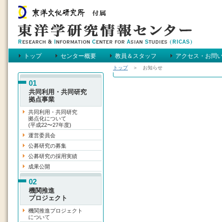
トップ
センター概要
教員＆スタッフ
アクセス・お問
トップ
＞ お知らせ
メインメニュー
01
共同利用・共同研究
拠点事業
共同利用・共同研究
拠点化について
(平成22〜27年度)
運営委員会
公募研究の募集
公募研究の採用実績
成果公開
02
機関推進
プロジェクト
機関推進プロジェクト
について