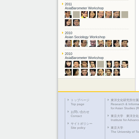
2011
AsiaBarometer Workshop
2010
Asian Sociology Workshop
2010
AsiaBarometer Workshop
トップページ
東洋文化研究所付属
Top page
Research & Informa
for Asian Studies (
お問い合わせ
Contact
東京大学 東洋文化
Institute for Advan
サイトポリシー
Site policy
東京大学
The University of T