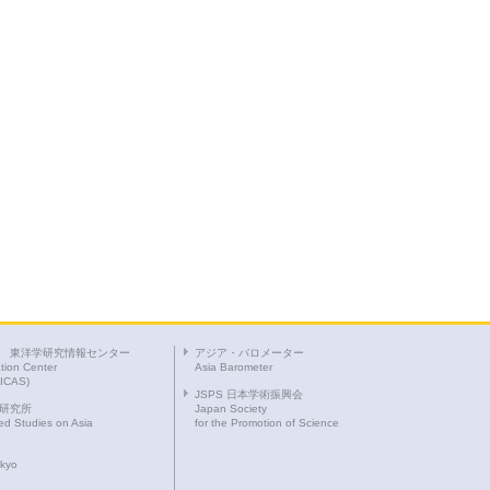
 東洋学研究情報センター
アジア・バロメーター
tion Center
Asia Barometer
RICAS)
JSPS 日本学術振興会
研究所
Japan Society
ced Studies on Asia
for the Promotion of Science
okyo