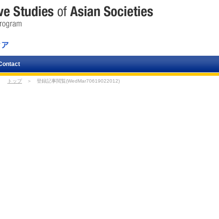
Contact
トップ
＞ 登録記事閲覧(WedMar70619022012)