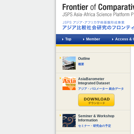
Top
Member
Access & 
Outline
概要
AsiaBarometer
Integrated Dataset
アジア・バロメーター 統合データ
Seminer & Workshop
Information
セミナー・研究会の予定