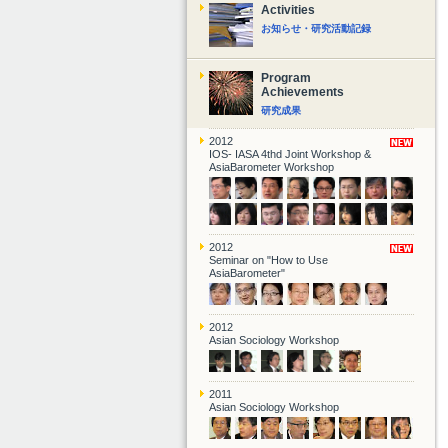
Activities
お知らせ・研究活動記録
Program
Achievements
研究成果
2012
IOS- IASA 4thd Joint Workshop &
AsiaBarometer Workshop
2012
Seminar on "How to Use
AsiaBarometer"
2012
Asian Sociology Workshop
2011
Asian Sociology Workshop