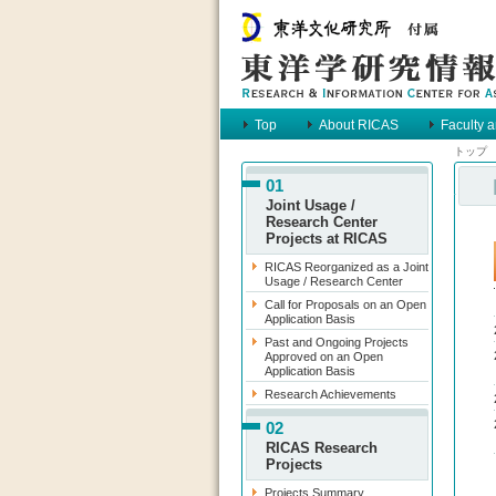
Top
About RICAS
Faculty a
トップ
Main Menu
01
Joint Usage /
Research Center
Projects at RICAS
RICAS Reorganized as a Joint
Usage / Research Center
Call for Proposals on an Open
Application Basis
Past and Ongoing Projects
Approved on an Open
Application Basis
Research Achievements
02
RICAS Research
Projects
Projects Summary