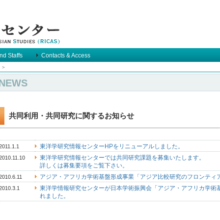
nd Staffs
Contacts & Access
 ＞
NEWS
共同利用・共同研究に関するお知らせ
東洋学研究情報センターHPをリニューアルしました。
2011.1.1
東洋学研究情報センターでは共同研究課題を募集いたします。
2010.11.10
詳しくは募集要項をご覧下さい。
アジア・アフリカ学術基盤形成事業「アジア比較研究のフロンティ
2010.6.11
東洋学情報研究センターが日本学術振興会「アジア・アフリカ学術
2010.3.1
れました。