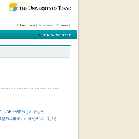
Language｜
Japanese
｜
Chinese
｜
To IASA Web Site
ア」のHPが開設されました。
基盤形成事業」の拠点機関に採択さ