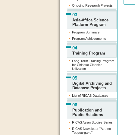
Ongoing Research Projects
03
Asia-Africa Science
Platform Program
Program Summary
Program Achievements
04
Training Program
Long-Term Training Program
for Chinese Classics
Utilization
05
Digital Archiving and
Database Projects
List of RICAS Databases
06
Publication and
Public Relations
RICAS Asian Studies Series
RICAS Newsletter "Asu no
Touyou-gaku"