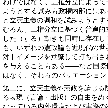
わけではなく、五権分立によって
ようとする試みも政権内部にはあ
と立憲主義の調和を試みようとす
むろん、三権分立に基づく普遍的
した（する）動きも同時に存在し
も、いずれの憲政論も近現代の世
対中イメージを意識して打ち出さ
を与えることもある――など国際
はなく、それらのバリエーション
第二に、立憲主義や憲政を論じる
る表現（言論・出版）の自由をめ
なっている内外環境および実際の