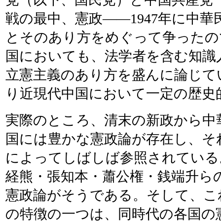
戦の最中、憲政――1947年に中
とそのあり方をめぐって争ったの
国においても、法学者を含む知識
立憲主義のあり方を盛んに論じて
り近現代中国において一定の歴史
実際のところ、清末の新政から中
国には豊かな憲政論が存在し、そ
によってしばしば参照されている
経熊・張知本・蕭公権・銭端升らの民国
憲政論がそうである。そして、こ
の特徴の一つは、同時代の各国の