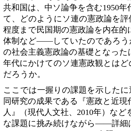
共和国は、中ソ論争を含む1950年
て、どのようにソ連の憲政論を評
程度まで民国期の憲政論を内在的
体制など――していたのであろうか
の社会主義憲政論の基礎となったはず
年代にかけてのソ連憲政観とはど
だろうか。
ここでは一握りの課題を示したに
同研究の成果である『憲政と近現
人』（現代人文社、2010年）な
な課題に挑み続けながら――詳細