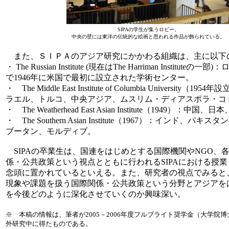
SIPAの学生が集うロビー。
中央の壁には東洋の伝統的な絵画と思われる作品が飾られている。
また、ＳＩＰＡのアジア研究にかかわる組織は、主に以下
・ The Russian Institute (現在はThe Harriman In
で1946年に米国で最初に設立された学術センター。
・ The Middle East Institute of Columbia Unive
ラエル、トルコ、中央アジア、ムスリム・ディアスポラ・コ
・ The Weatherhead East Asian Institute（1
・ The Southern Asian Institute（1967）：イ
ブータン、モルディブ。
SIPAの卒業生は、国連をはじめとする国際機関やNGO、
係・公共政策という視点とともに行われるSIPAにおける授
念頭に置かれているといえる。また、研究者の視点でみると、
現象や課題を扱う国際関係・公共政策という分野とアジアを
を今後どのように深化させていくのか興味深い。
※ 本稿の情報は、筆者が2005－2006年度フルブライト奨学金（大学
外研究中に得たものである。