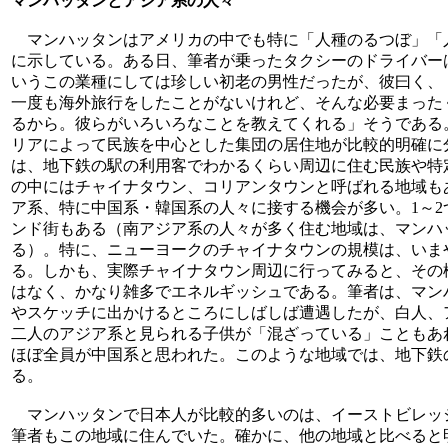
マンハッタンとアジア系の人々
マンハッタンはアメリカの中でも特に「人種のるつぼ」「
に示している。ある日、筆者が乗ったタクシーのドライバー
いうこの業種にしては珍しい初老の男性だったが、彼曰く、
一度も海外旅行をしたことがないけれど、そんな必要まった
るから。彼らがいろいろなことを教えてくれる」そうである
リアによって民族を中心とした集団の居住地が比較的明確に
は、地下鉄の駅の利用客でわかるくらい周辺に住む民族や特
の中にはチャイナタウン、コリアンタウンと呼ばれる地域も
ア系、特に中国系・韓国系の人々に接する機会が多い。1～
ンド街もある（南アジア系の人々が多く住む地域は、マンハ
る）。特に、ニューヨークのチャイナタウンの規模は、いま
る。しかも、実際チャイナタウン周辺に行ってみると、その
はなく、かなり雑多でエネルギッシュである。筆者は、マン
やスケッチに出かけるところにしばしば遭遇したが、白人、
二人のアジア系と見られる子供が「混ざっている」こともあ
ほぼ全員が中国系と思われた。このような地域では、地下鉄
る。
マンハッタンで日本人が比較的多いのは、イーストビレッ
筆者もこの地域に住んでいた。確かに、他の地域と比べると