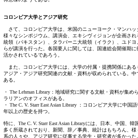
コロンビア大学とアジア研究
さて、コロンビア大学は、米国のニューヨーク・マンハッ
様々なシンポジウム、講演会、エキシヴィジョンが企画される
統領（パキスタン）、タラバーニ大統領（イラク）、ユドヨ
らが講演を行った。各国要人に関しては、国連総会開催期に
活かされているであろう。
また、コロンビア大学には、大学の付属・提携関係にあるも
アジア・アジア研究関連の文献・資料が収められている。中
ある。
・ The Lehman Library：地域研究に関する文献・資
ラリアンのオフィスがある。
・ The C. V. Starr East Asian Library ：コロ
年以上の歴史を持つ。
特に、The C. V. Starr East Asian Libraryに
多く所蔵されており、新聞、辞／事典、統計はもちろん、様
系の人々や、アジア研究に従事する学生・研究者が多かった