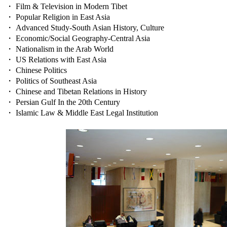
・ Film & Television in Modern Tibet
・ Popular Religion in East Asia
・ Advanced Study-South Asian History, Culture
・ Economic/Social Geography-Central Asia
・ Nationalism in the Arab World
・ US Relations with East Asia
・ Chinese Politics
・ Politics of Southeast Asia
・ Chinese and Tibetan Relations in History
・ Persian Gulf In the 20th Century
・ Islamic Law & Middle East Legal Institution