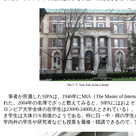
y
The C.V. Starr East Asian Librar
筆者が所属したSIPAは、1946年にMIA（The Master of Inte
れた。2004年の名簿でざっと数えてみると、SIPAにはおよ
ロンビア大学全体の在学生は23000-24000人とされている
き学生は大体15％前後のようである。特に日・中・韓の学生
学内外の学生や研究者なども授業を履修・聴講できるので、