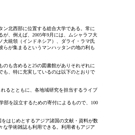
タン北西部に位置する総合大学である。常に
が、例えば、2005年9月には、ムシャラフ大
ノ大統領（インドネシア）、ダライ・ラマ氏
彼らが集まるというマンハッタンの地の利も
のも含めると25の図書館がありそれぞれに
でも、特に充実しているのは以下のとおりで
料が集められるとともに、各地域研究を担当するライブ
ンビア大学に中国語学部を設立するための寄付によるもので、100
は、日本、中国、韓国をはじめとするアジア諸国の文献・資料が数
々な学術雑誌も利用できる。利用者もアジア
。