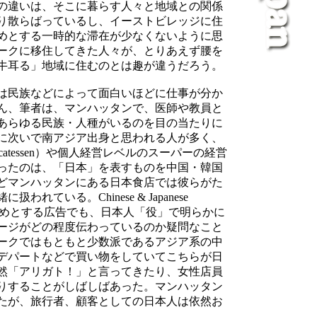
の違いは、そこに暮らす人々と地域との関係
り散らばっているし、イーストビレッジに住
めとする一時的な滞在が少なくないように思
ークに移住してきた人々が、とりあえず腰を
牛耳る」地域に住むのとは趣が違うだろう。
は民族などによって面白いほどに仕事が分か
ん、筆者は、マンハッタンで、医師や教員と
あらゆる民族・人種がいるのを目の当たりに
に次いで南アジア出身と思われる人が多く、
atessen）や個人経営レベルのスーパーの経営
ったのは、「日本」を表すものを中国・韓国
どマンハッタンにある日本食店では彼らがた
いる。Chinese & Japanese
をはじめとする広告でも、日本人「役」で明らかに
ージがどの程度伝わっているのか疑問なこと
ークではもともと少数派であるアジア系の中
デパートなどで買い物をしていてこちらが日
然「アリガト！」と言ってきたり、女性店員
りすることがしばしばあった。マンハッタン
たが、旅行者、顧客としての日本人は依然お