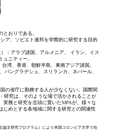
のとおりである。
stituteの一部)：ロシア、ソビエト連邦を学際的に研究する目的
rsity（1954年設立）：アラブ諸国、アルメニア、 イラン、イス
ミュニティー。
949）：中国、日本、台湾、香港、朝鮮半島、東南アジア諸国。
ンド、パキスタン、バングラデシュ、スリランカ、ネパール、
各国の省庁に勤務する人が少なくない。国際関
業・研究は、そのような場で活かされることが
実務と研究を念頭に置いたSIPAが、様々な
はじめとする各地域に関する研究との関連性
院博士論文研究プログラム）により米国コロンビア大学で在