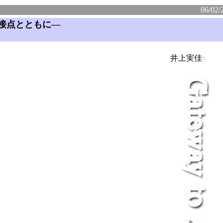
06/02/
接点とともに―
井上実佳
★