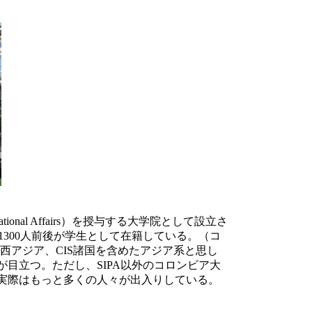
rnational Affairs）を授与する大学院として設立さ
そ1300人前後が学生として在籍している。（コ
）。西アジア、CIS諸国を含めたアジア系と思し
が目立つ。ただし、SIPA以外のコロンビア大
実際はもっと多くの人々が出入りしている。