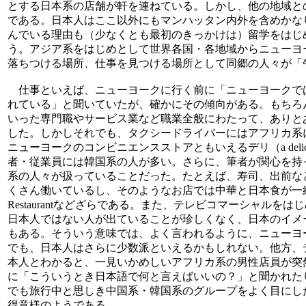
とする日本系の店舗が軒を連ねている。しかし、他の地域と
である。日本人はここ以外にもマンハッタン内外を含めかな
んでいる理由も（少なくとも最初のきっかけは）留学をはじ
う。アジア系をはじめとして世界各国・各地域からニューヨ
落ちつける場所、仕事を見つける場所として同郷の人々が「
仕事といえば、ニューヨークに行く前に「ニューヨークで
れている」と聞いていたが、確かにその傾向がある。もちろ
いった専門職やサービス業など職業全般にわたって、ありと
した。しかしそれでも、タクシードライバーにはアフリカ系
ニューヨークのコンビニエンスストアともいえるデリ（a delic
者・従業員には韓国系の人が多い。さらに、筆者が関心を持
系の人々が扱っていることだった。たとえば、寿司、出前な
くさん働いているし、そのようなお店では中華と日本食が一緒に扱われて
Restaurantなどざらである。また、テレビコマーシャル
日本人ではない人が出ていることが珍しくなく、日本のイメ
もある。そういう意味では、よく言われるように、ニューヨ
でも、日本人はさらに少数派といえるかもしれない。他方、
本人とわかると、一見いかめしいアフリカ系の男性店員が突
に「こういうとき日本語で何と言えばいいの？」と聞かれた
でも旅行中と思しき中国系・韓国系のグループをよく目にし
得意様のようである。