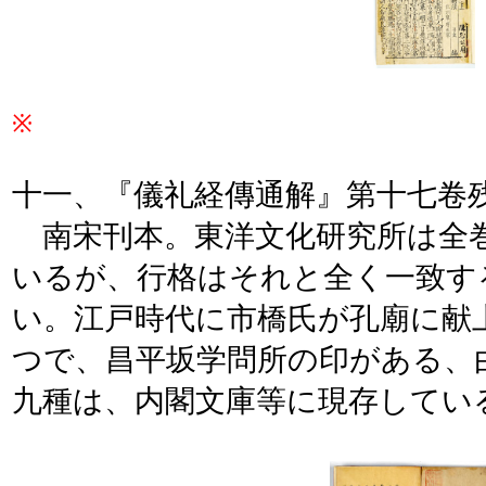
※
十一、『儀礼経傳通解』第十七卷
南宋刊本。東洋文化研究所は全
いるが、行格はそれと全く一致す
い。江戸時代に市橋氏が孔廟に献
つで、昌平坂学問所の印がある、
九種は、内閣文庫等に現