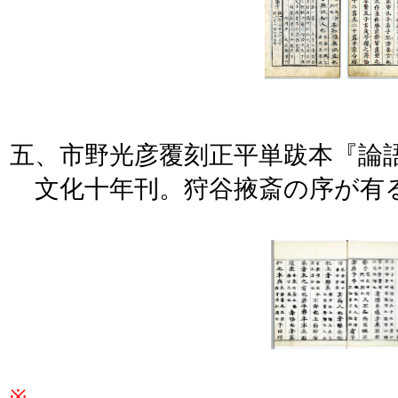
五、市野光彦覆刻正平単跋本『論
文化十年刊。狩谷掖斎の序が有
※