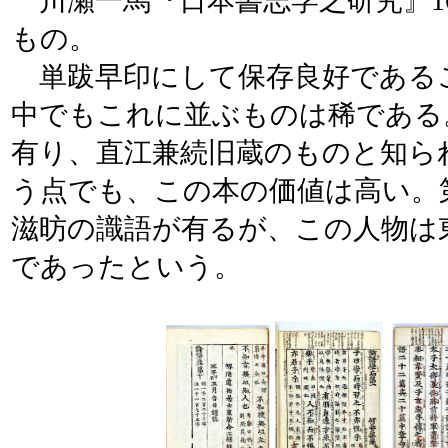
川瀬一馬『日本書志学之研究』16
もの。
単跋早印にして保存良好である
中でもこれに並ぶものは稀である
有り、直江兼続旧蔵のものと知ら
う点でも、この本の価値は高い。
滋昉の識語が有るが、この人物は
であったという。