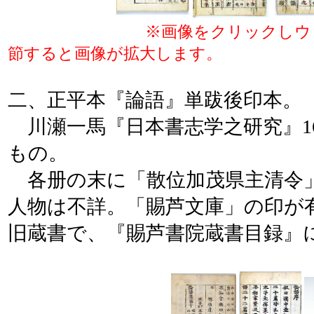
※画像をクリックしウ
節すると画像が拡大します。
二、正平本『論語』単跋後印本。
川瀬一馬『日本書志学之研究』16
もの。
各册の末に「散位加茂県主清令
人物は不詳。「賜芦文庫」の印が
旧蔵書で、『賜芦書院蔵書目録』