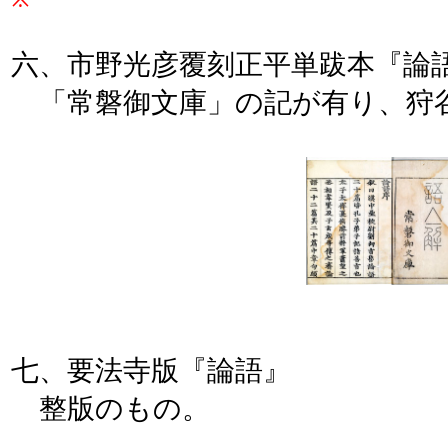
六、市野光彦覆刻正平単跋本『論
「常磐御文庫」の記が有り、狩
七、要法寺版『論語』
整版のもの。