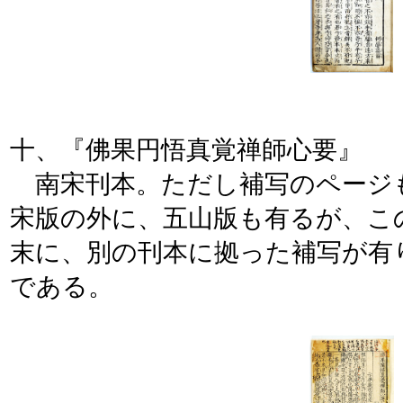
十、『佛果円悟真覚禅師心要』
南宋刊本。ただし補写のページ
宋版の外に、五山版も有るが、こ
末に、別の刊本に拠った補写が有
である。