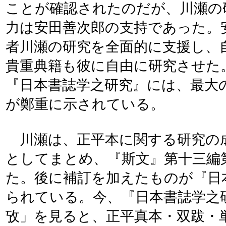
ことが確認されたのだが、川瀬の
力は安田善次郎の支持であった。
者川瀬の研究を全面的に支援し、
貴重典籍も彼に自由に研究させた
『日本書誌学之研究』には、最大
が鄭重に示されている。
川瀬は、正平本に関する研究の
としてまとめ、『斯文』第十三編第九
た。後に補訂を加えたものが『日
られている。今、『日本書誌学之
攷」を見ると、正平真本・双跋・