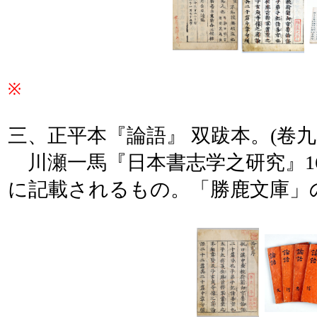
※
三、正平本『論語』 双跋本。(卷
川瀬一馬『日本書志学之研究』163
に記載されるもの。「勝鹿文庫」